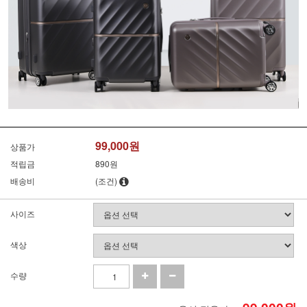
99,000원
상품가
적립금
890원
배송비
(조건)
사이즈
색상
수량