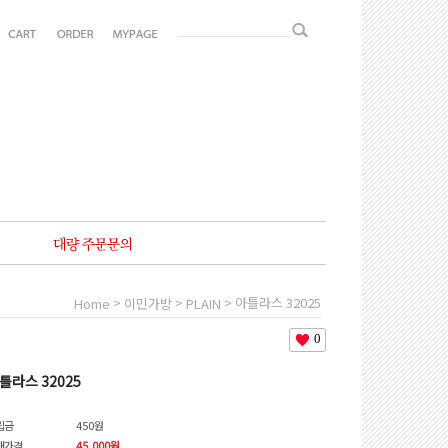
>
>
> 아틀라스 32025
Home
이민가방
PLAIN
0
틀라스 32025
립금
450원
매가격
45,000원