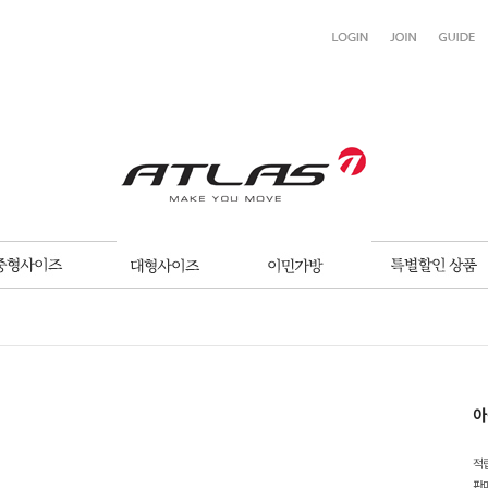
아
적
판