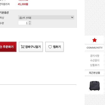
션적용가격
45,000
원
기본옵션
색상
수량
공지사항
수선문의
상품후기